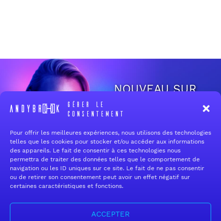
NOUVEAU SUR
®
ANDYBROOK
?
Gérer le
consentement
Pour offrir les meilleures expériences, nous utilisons des technologies
Créer un compte pro
telles que les cookies pour stocker et/ou accéder aux informations
des appareils. Le fait de consentir à ces technologies nous
permettra de traiter des données telles que le comportement de
navigation ou les ID uniques sur ce site. Le fait de ne pas consentir
ou de retirer son consentement peut avoir un effet négatif sur
Fermeture estivale — Service après-vente
certaines caractéristiques et fonctions.
Chers clients,
Notre permanence téléphonique sera fermée du lundi 10 août au
dimanche 23 août inclus.
DÉJÀ CLIENT
ACCEPTER
Durant cette période, toutes vos commandes seront bien prises