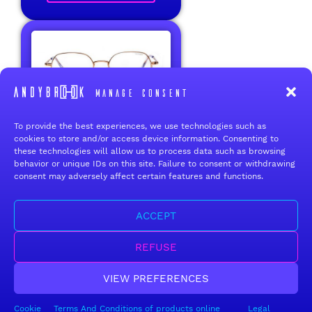
Manage consent
To provide the best experiences, we use technologies such as
BOSTON
cookies to store and/or access device information. Consenting to
these technologies will allow us to process data such as browsing
behavior or unique IDs on this site. Failure to consent or withdrawing
consent may adversely affect certain features and functions.
Fermeture estivale — Service après-vente
Chers clients,
ACCEPT
Notre permanence téléphonique sera fermée du lundi 10 août au
dimanche 23 août inclus.
Durant cette période, toutes vos commandes seront bien prises
REFUSE
en compte et expédiées avec un délai un peu plus long que
d’habitude. Seule la permanence téléphonique sera interrompue.
Pour toute demande, notre service après-vente reste joignable
VIEW PREFERENCES
par e-mail à :
office@andybrook.fr
Nous vous souhaitons à toutes et à tous de très belles vacances
et vous donnons rendez-vous à notre retour, en pleine forme,
Cookie
Terms And Conditions of products online
Legal