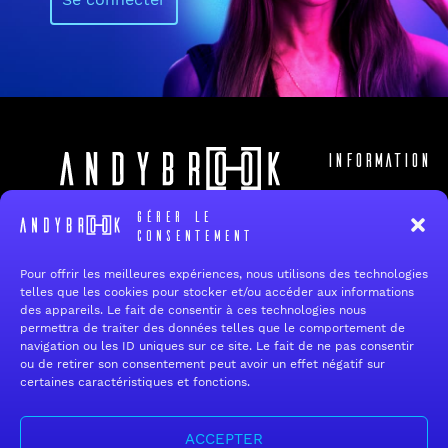
Information
Accueil
19 rue de Reims
Gérer le
94700 Maisons-Alfort
consentement
Qui sommes
nous ?
Tel:
+33 1 34 12 12 60
E-mail :
contact@andybrook.fr
Pour offrir les meilleures expériences, nous utilisons des technologies
FAQ
telles que les cookies pour stocker et/ou accéder aux informations
des appareils. Le fait de consentir à ces technologies nous
Contact
permettra de traiter des données telles que le comportement de
navigation ou les ID uniques sur ce site. Le fait de ne pas consentir
ou de retirer son consentement peut avoir un effet négatif sur
Fermeture estivale — Service après-vente
certaines caractéristiques et fonctions.
Chers clients,
Notre permanence téléphonique sera fermée du lundi 10 août au
dimanche 23 août inclus.
ACCEPTER