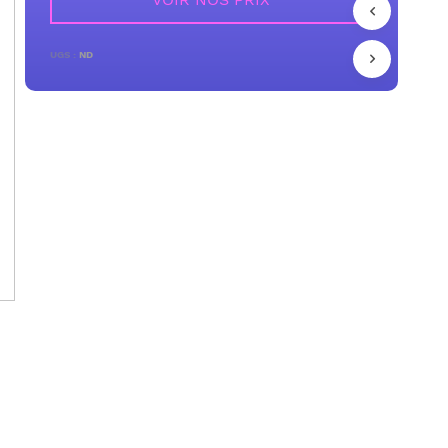
UGS :
ND