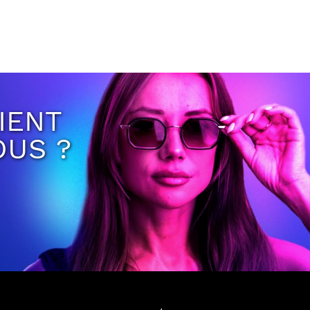
IENT
OUS ?