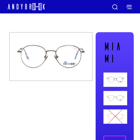
MIA
MI