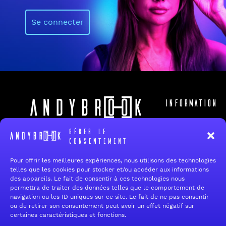
Se connecter
Information
Accueil
19 rue de Reims
Gérer le
94700 Maisons-Alfort
Qui sommes
consentement
nous ?
Tel:
+33 1 34 12 12 60
E-mail :
contact@andybrook.fr
Pour offrir les meilleures expériences, nous utilisons des technologies
FAQ
telles que les cookies pour stocker et/ou accéder aux informations
des appareils. Le fait de consentir à ces technologies nous
Contact
permettra de traiter des données telles que le comportement de
navigation ou les ID uniques sur ce site. Le fait de ne pas consentir
ou de retirer son consentement peut avoir un effet négatif sur
Fermeture estivale — Service après-vente
certaines caractéristiques et fonctions.
Chers clients,