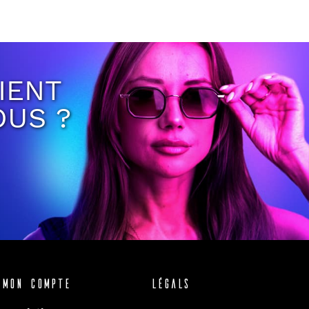
IENT
OUS ?
Mon compte
Légals