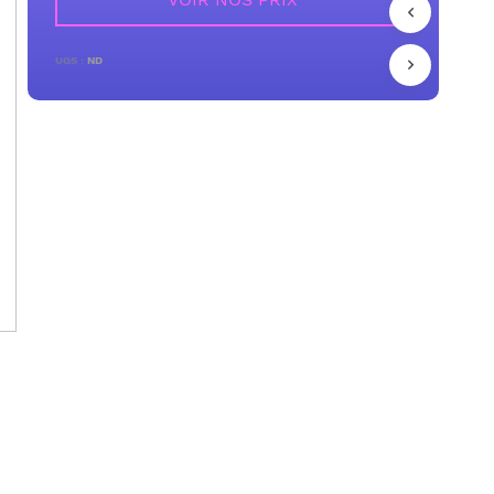
UGS :
ND