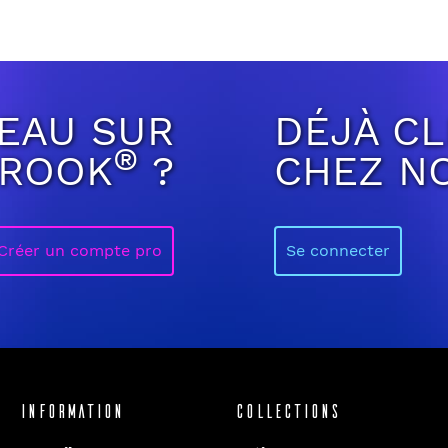
EAU SUR
DÉJÀ CL
®
BROOK
?
CHEZ N
Créer un compte pro
Se connecter
Information
Collections