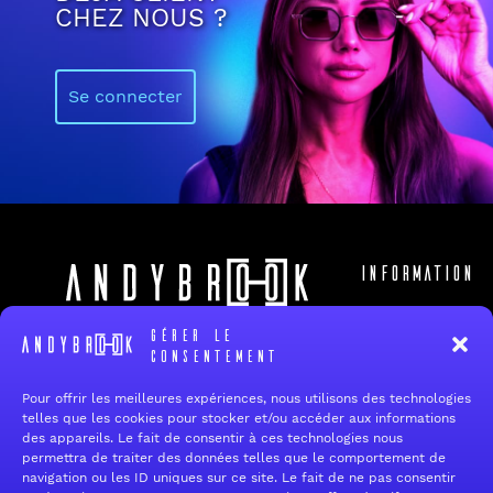
CHEZ NOUS ?
Se connecter
Information
Accueil
19 rue de Reims
Gérer le
94700 Maisons-Alfort
consentement
Qui sommes
nous ?
Tel:
+33 1 34 12 12 60
E-mail :
contact@andybrook.fr
Pour offrir les meilleures expériences, nous utilisons des technologies
FAQ
telles que les cookies pour stocker et/ou accéder aux informations
des appareils. Le fait de consentir à ces technologies nous
Contact
permettra de traiter des données telles que le comportement de
navigation ou les ID uniques sur ce site. Le fait de ne pas consentir